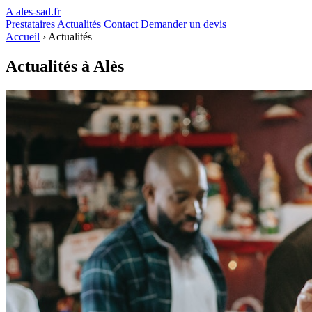
A
ales-sad.fr
Prestataires
Actualités
Contact
Demander un devis
Accueil
›
Actualités
Actualités à Alès