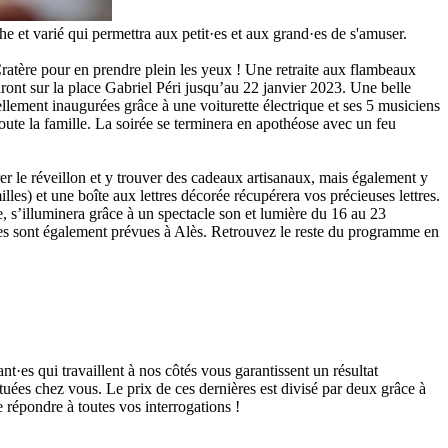
et varié qui permettra aux petit·es et aux grand·es de s'amuser.
Cratère pour en prendre plein les yeux ! Une retraite aux flambeaux
ront sur la place Gabriel Péri jusqu’au 22 janvier 2023. Une belle
llement inaugurées grâce à une voiturette électrique et ses 5 musiciens
ute la famille. La soirée se terminera en apothéose avec un feu
r le réveillon et y trouver des cadeaux artisanaux, mais également y
les) et une boîte aux lettres décorée récupérera vos précieuses lettres.
le, s’illuminera grâce à un spectacle son et lumière du 16 au 23
ses sont également prévues à Alès. Retrouvez le reste du programme en
t·es qui travaillent à nos côtés vous garantissent un résultat
ctuées chez vous. Le prix de ces dernières est divisé par deux grâce à
 répondre à toutes vos interrogations !