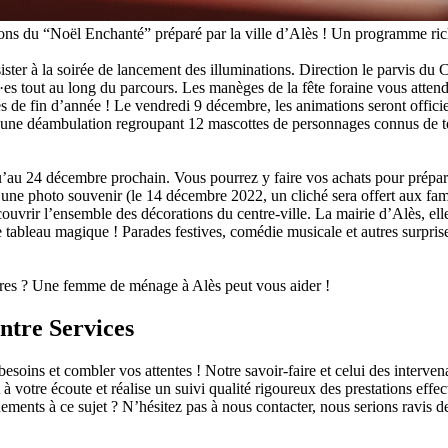
 du “Noël Enchanté” préparé par la ville d’Alès ! Un programme riche 
ister à la soirée de lancement des illuminations. Direction le parvis du 
es tout au long du parcours. Les manèges de la fête foraine vous attend
s de fin d’année ! Le vendredi 9 décembre, les animations seront officie
t d’une déambulation regroupant 12 mascottes de personnages connus de to
u’au 24 décembre prochain. Vous pourrez y faire vos achats pour prépare
’une photo souvenir (le 14 décembre 2022, un cliché sera offert aux famil
écouvrir l’ensemble des décorations du centre-ville. La mairie d’Alès, el
e tableau magique ! Parades festives, comédie musicale et autres surpri
ères ? Une femme de ménage à Alès peut vous aider !
ntre Services
oins et combler vos attentes ! Notre savoir-faire et celui des intervenan
à votre écoute et réalise un suivi qualité rigoureux des prestations effe
ments à ce sujet ? N’hésitez pas à nous contacter, nous serions ravis de