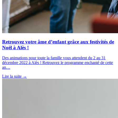
Retrouvez votre âme d’enfant grâce aux festivités de
Noël à Alès !
Des animations pour toute la famille vous attendent du 2 au 31
décembre 2022 à Alès ! Retrouvez le programme enchanté de cette
an…
Lire la suite →